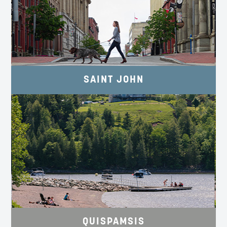
LA BAIE.
SaintJohn.ca
SAINT JOHN
PAYSAGES, PLAGES ET ACTIVITÉS
NAUTIQUES.
Quispamsis.ca
QUISPAMSIS