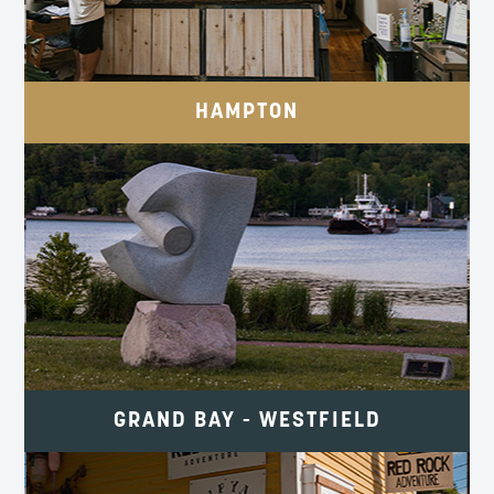
TownOfHampton.ca
HAMPTON
SENTIERS PATRIMONIAUX, VUES SUR
LA RIVIÈRE ET PROMENADES EN
TRAVERSIER.
GrandBayWestfield.ca
GRAND BAY - WESTFIELD