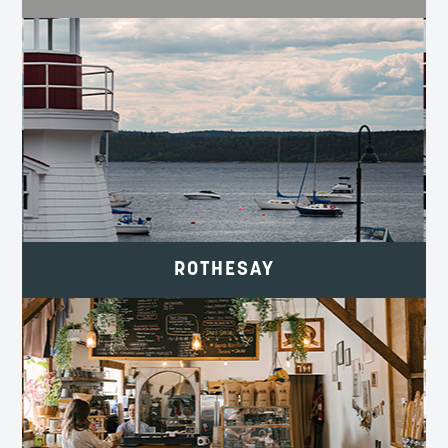
DÉTENTE ET RESSOURCEMENT AU
BORD DE LA RIVIÈRE.
Rothesay.ca
ROTHESAY
HISTOIRE, ACTIVITÉS FLUVIALES ET
SAVEURS LOCALES.