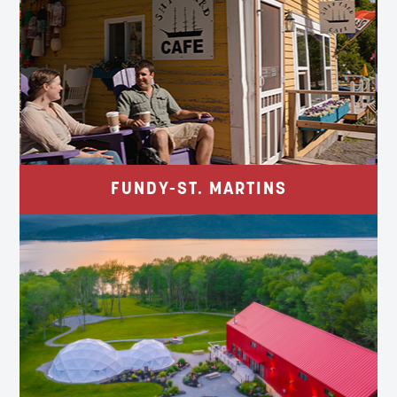
LES PLUS HAUTES MARÉES DU
MONDE, D’ANCIENS ROCHERS ET DES
GROTTES MARINES.
StMartinsCanada.com
FUNDY-ST. MARTINS
ESPACE ET BONTÉ MAISON