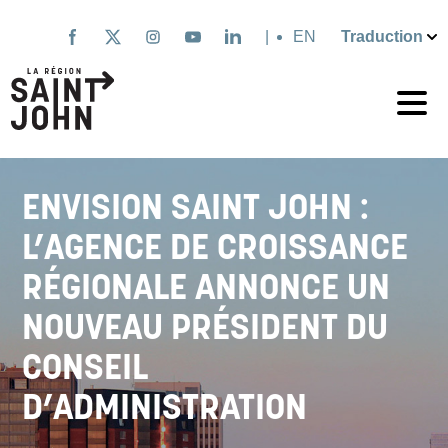
Aller
au
|
English
contenu
principal
ENVISION SAINT JOHN :
L’AGENCE DE CROISSANCE
RÉGIONALE ANNONCE UN
NOUVEAU PRÉSIDENT DU
CONSEIL
D’ADMINISTRATION