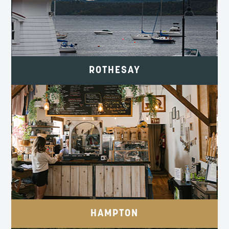
Rothesay.ca
ROTHESAY
HISTOIRE, ACTIVITÉS FLUVIALES ET
SAVEURS LOCALES.
TownOfHampton.ca
HAMPTON