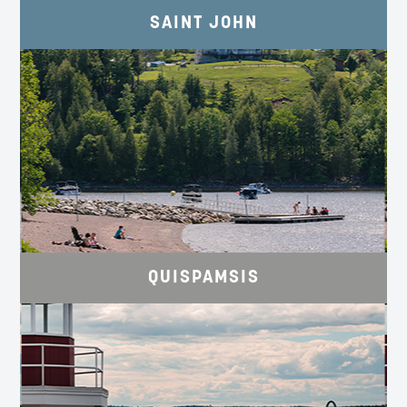
SAINT JOHN
PAYSAGES, PLAGES ET ACTIVITÉS
NAUTIQUES.
Quispamsis.ca
QUISPAMSIS
DÉTENTE ET RESSOURCEMENT AU
BORD DE LA RIVIÈRE.