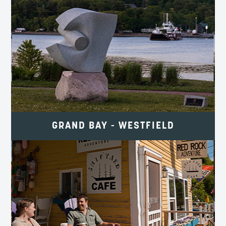
SENTIERS PATRIMONIAUX, VUES SUR
LA RIVIÈRE ET PROMENADES EN
TRAVERSIER.
GrandBayWestfield.ca
GRAND BAY - WESTFIELD
LES PLUS HAUTES MARÉES DU
MONDE, D’ANCIENS ROCHERS ET DES
GROTTES MARINES.